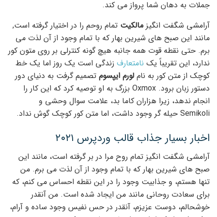
جملات به دهان شما پرواز می کند.
آرامشی شگفت انگیز
مالکیت
تمام روحم را در اختیار گرفته است,
مانند این صبح های شیرین بهار که با تمام وجود از آن لذت می
برم. حتی نقطه قوت همه جانبه هیچ گونه کنترلی بر روی متون کور
ندارد، این تقریباً یک
نامتعارف
زندگی است یک روز اما یک خط
کوچک از متن کور به نام
لورم ایپسوم
تصمیم گرفت به دنیای دور
دستور زبان برود. Oxmox بزرگ به او توصیه کرد که این کار را
انجام ندهد، زیرا هزاران کاما بد، علامت سوال وحشی و
Semikoli حیله گر وجود داشت، اما متن کور کوچک گوش نداد.
اخبار بسیار جذاب قالب وردپرس ۲۰۲۱
آرامشی شگفت انگیز تمام روح مرا در بر گرفته است، مانند این
صبح های شیرین بهار که با تمام وجود از آن لذت می برم. من
تنها هستم، و جذابیت وجود را در این نقطه احساس می کنم، که
برای سعادت روحانی مانند من ایجاد شده است. من آنقدر
خوشحالم، دوست عزیزم، آنقدر در حس نفیس وجود ساده و آرام،