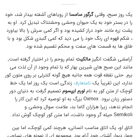
یک روز صبح، وقتی
گرگور سامسا
از رویاهای آشفته بیدار شد، خود
را در بستر خود به یک حیوان وحشی وحشتناک تبدیل کرد. او به
پشت
زره مانند
خود دراز کشیده بود و اگر کمی سرش را بالا بیاورد
، شکم قهوه ای رنگ خود را می دید که کمی گنبدی شکل بود و با
طاق ها به قسمت های سفت و محکم تقسیم شده بود.
آرامشی شگفت انگیز
مالکیت
تمام روحم را در اختیار گرفته است,
مانند این صبح های شیرین بهار که با تمام وجود از آن لذت می
برم. حتی نقطه قوت همه جانبه هیچ گونه کنترلی بر روی متون کور
ندارد، این تقریباً یک
نامتعارف
زندگی است یک روز اما یک خط
کوچک از متن کور به نام
لورم ایپسوم
تصمیم گرفت به دنیای دور
دستور زبان برود. Oxmox بزرگ به او توصیه کرد که این کار را
انجام ندهد، زیرا هزاران کاما بد، علامت سوال وحشی و
Semikoli حیله گر وجود داشت، اما متن کور کوچک گوش نداد.
اتاق او، یک اتاق مناسب انسانی، هرچند کمی کوچک، اما بین
چهار دیوار آشنای خود آرام بود. مجموعه ای از نمونه های نساجی