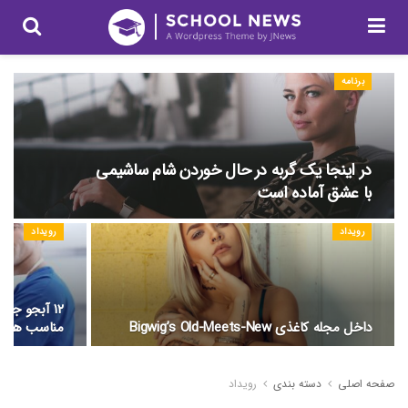
برنامه
در اینجا یک گربه در حال خوردن شام ساشیمی
با عشق آماده است
رویداد
رویداد
۱۲ آبجو جل
داخل مجله کاغذی Bigwig’s Old-Meets-New
مناسب هست
صفحه اصلی
دسته بندی
رویداد