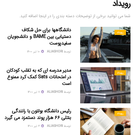
رویداد
شما می توانید برخی از توضیحات دسته بندی را در اینجا اضافه کنید.
دانشگاهها برای حل شکاف
رویداد
دستیابی بین BAME و دانشجویان
سفیدپوست
توسط
ALIASHORI
۱۰ تیر ۱۴۰۰
مدیر مدرسه ای که به تقلب کودکان
رویداد
در امتحانات Sats کمک کرد ممنوع
است
توسط
ALIASHORI
۷ تیر ۱۴۰۰
رئیس دانشگاه بولتون با رانندگی
رویداد
بنتلی ۶۶ هزار پوند دستمزد می گیرد
توسط
ALIASHORI
۴ تیر ۱۴۰۰