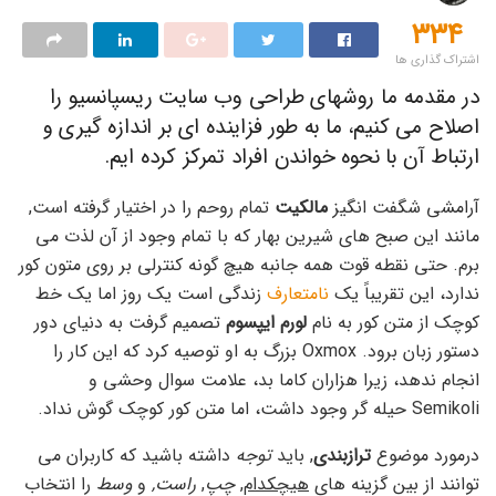
۳۳۴
اشتراک گذاری ها
در مقدمه ما روشهای طراحی وب سایت ریسپانسیو را
اصلاح می کنیم، ما به طور فزاینده ای بر اندازه گیری و
ارتباط آن با نحوه خواندن افراد تمرکز کرده ایم.
آرامشی شگفت انگیز
مالکیت
تمام روحم را در اختیار گرفته است,
مانند این صبح های شیرین بهار که با تمام وجود از آن لذت می
برم. حتی نقطه قوت همه جانبه هیچ گونه کنترلی بر روی متون کور
ندارد، این تقریباً یک
نامتعارف
زندگی است یک روز اما یک خط
کوچک از متن کور به نام
لورم ایپسوم
تصمیم گرفت به دنیای دور
دستور زبان برود. Oxmox بزرگ به او توصیه کرد که این کار را
انجام ندهد، زیرا هزاران کاما بد، علامت سوال وحشی و
Semikoli حیله گر وجود داشت، اما متن کور کوچک گوش نداد.
درمورد موضوع
ترازبندی
, باید
توجه
داشته باشید که کاربران می
توانند از بین گزینه های
هیچکدام
,
چپ
,
راست,
و
وسط
را انتخاب