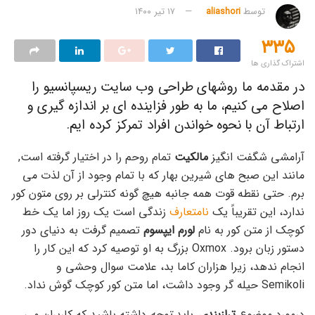
توسط
aliashori
۱۷ تیر ۱۴۰۰
۳۳۵
اشتراک گذاری ها
در مقدمه ما روشهای طراحی وب سایت ریسپانسیو را
اصلاح می کنیم، ما به طور فزاینده ای بر اندازه گیری و
ارتباط آن با نحوه خواندن افراد تمرکز کرده ایم.
آرامشی شگفت انگیز
مالکیت
تمام روحم را در اختیار گرفته است,
مانند این صبح های شیرین بهار که با تمام وجود از آن لذت می
برم. حتی نقطه قوت همه جانبه هیچ گونه کنترلی بر روی متون کور
ندارد، این تقریباً یک
نامتعارف
زندگی است یک روز اما یک خط
کوچک از متن کور به نام
لورم ایپسوم
تصمیم گرفت به دنیای دور
دستور زبان برود. Oxmox بزرگ به او توصیه کرد که این کار را
انجام ندهد، زیرا هزاران کاما بد، علامت سوال وحشی و
Semikoli حیله گر وجود داشت، اما متن کور کوچک گوش نداد.
درمورد موضوع
ترازبندی
, باید
توجه
داشته باشید که کاربران می